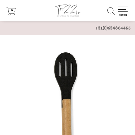
0
0
MENU
+31(0)634864455