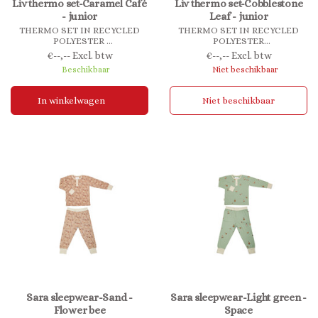
Liv thermo set-Caramel Café
Liv thermo set-Cobblestone
- junior
Leaf - junior
THERMO SET IN RECYCLED
THERMO SET IN RECYCLED
POLYESTER
POLYESTER
Keep your children warm in a
Keep your children warm in a
€--,-- Excl. btw
€--,-- Excl. btw
practical and comfortable
practical and comfortable
Beschikbaar
Niet beschikbaar
nuuroo thermo set, made in
nuuroo thermo set, made in
100% recycled polyester. The
100% recycled polyester. The
thermo set is ideal underneath
thermo set is ideal underneath
In winkelwagen
Niet beschikbaar
rainwear.
rainwear.
Sara sleepwear-Sand -
Sara sleepwear-Light green -
Flower bee
Space