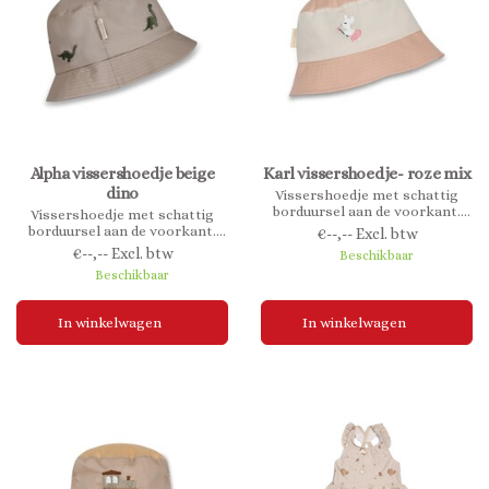
Alpha vissershoedje beige
Karl vissershoedje- roze mix
dino
Vissershoedje met schattig
borduursel aan de voorkant.
Vissershoedje met schattig
Gemaakt van 100% biologisch
borduursel aan de voorkant.
€--,-- Excl. btw
katoen.
Gemaakt van 100% biologisch
€--,-- Excl. btw
Beschikbaar
katoen.
Beschikbaar
In winkelwagen
In winkelwagen