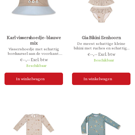
Karl vissershoedje- blauwe
Gia Bikini Eenhoorn
mix
De meest schattige kleine
bikini met ruches en schattige
Vissershoedje met schattig
print. De bikini is gemaakt van
borduursel aan de voorkant.
€--,-- Excl. btw
gerecycled polyester met UV-
Gemaakt van 100% biologisch
€--,-- Excl. btw
Beschikbaar
bescherming 50+, wat de
katoen.
Beschikbaar
hoogst mogelijke bescherming
is.
Testnorm: ISO 105-03:2010
In winkelwagen
In winkelwagen