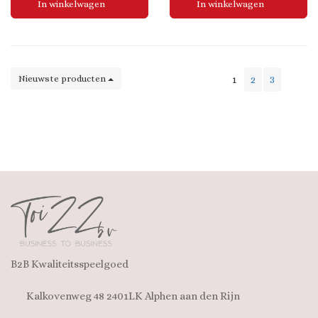
In winkelwagen
In winkelwagen
Teststandard: ISO 105-03:2010
Nieuwste producten
1
2
3
B2B Kwaliteitsspeelgoed
Kalkovenweg 48 2401LK Alphen aan den Rijn