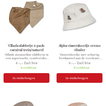
Villads slabbetje 2-pack-
Alpha vissershoedje creme
carnival trein/naturel
vlinder
Villads mousseline slabbetje is
Vissershoedje met schattig
een superzacht, comfortabel
borduursel aan de voorkant.
en omkeerbaar slabbetje. Het
Gemaakt van 100% biologisch
€--,-- Excl. btw
€--,-- Excl. btw
slabbetje sluit met drukknopen
katoen.
Beschikbaar
Beschikbaar
en is in maat verstelbaar.
In winkelwagen
In winkelwagen