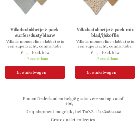
Villads slabbetje 2-pack-
Villads slabbetje 2-pack-mix
surfer/dusty blauw
blad/ijskoffie
Villads mousseline slabbetje is
Villads mousseline slabbetje is
een superzacht, comfortabel
een superzacht, comfortabel
en omkeerbaar slabbetje. Het
en omkeerbaar slabbetje. Het
€--,-- Excl. btw
€--,-- Excl. btw
slabbetje sluit met drukknopen
slabbetje sluit met drukknopen
Beschikbaar
Beschikbaar
en is in maat verstelbaar.
en is in maat verstelbaar.
In winkelwagen
In winkelwagen
Binnen Nederland en België gratis verzending vanaf
400,-
Dropshipment mogelijk , bel ToiZZ +31634864455
Grote outlet collecties