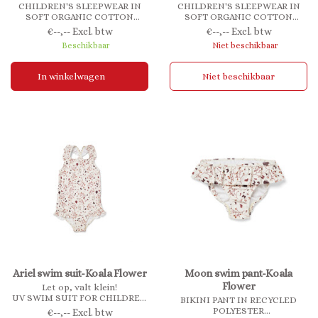
CHILDREN'S SLEEPWEAR IN
CHILDREN'S SLEEPWEAR IN
SOFT ORGANIC COTTON
SOFT ORGANIC COTTON
JERSEY
JERSEY
€--,-- Excl. btw
€--,-- Excl. btw
Our Sara sleepwear is made in a
Our Sara sleepwear is made in a
Beschikbaar
Niet beschikbaar
soft combination of cotton,
soft combination of cotton,
modal and elastane, which
modal and elastane, which
together make the sleepwear
together make the sleepwear
In winkelwagen
Niet beschikbaar
super soft.
super soft.
Ariel swim suit-Koala Flower
Moon swim pant-Koala
Flower
Let op, valt klein!
UV SWIM SUIT FOR CHILDREN
BIKINI PANT IN RECYCLED
Our cute Ariel swim suit is made
POLYESTER
€--,-- Excl. btw