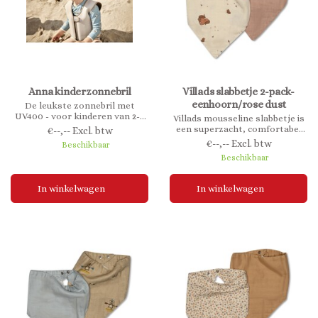
Anna kinderzonnebril
Villads slabbetje 2-pack-
eenhoorn/rose dust
De leukste zonnebril met
UV400 - voor kinderen van 2-8
Villads mousseline slabbetje is
jaar. Verkrijgbaar in 4
een superzacht, comfortabel
€--,-- Excl. btw
verschillende kleuren
en omkeerbaar slabbetje. Het
€--,-- Excl. btw
Beschikbaar
slabbetje sluit met drukknopen
Beschikbaar
en is in maat verstelbaar.
In winkelwagen
In winkelwagen