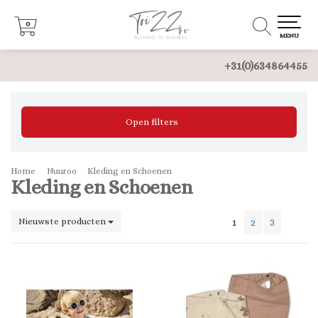
0
0
MENU
+31(0)634864455
Open filters
Home
Nuuroo
Kleding en Schoenen
Kleding en Schoenen
Nieuwste producten
1
2
3