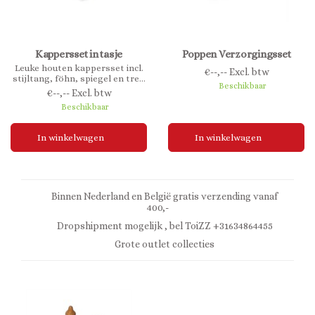
Kappersset in tasje
Poppen Verzorgingsset
Leuke houten kappersset incl.
€--,-- Excl. btw
stijltang, föhn, spiegel en trek
Beschikbaar
tasje. 9-delig. Adviesleeftijd 3+
€--,-- Excl. btw
Beschikbaar
In winkelwagen
In winkelwagen
Binnen Nederland en België gratis verzending vanaf
400,-
Dropshipment mogelijk , bel ToiZZ +31634864455
Grote outlet collecties