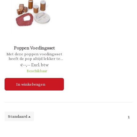
Poppen Voedingsset
Met deze poppen voedingsset
heeft de pop altijd lekker te
eten. Deze mooie FSC houten
€--,-- Excl. btw
voedingsset voor de pop
Beschikbaar
bestaat uit: Bordje, lepeltje,
gehaakt slabbetje, flesje,
drinkbeker, potje,
In winkelwagen
speelblokken. Adviesleeftijd 3+
Standaard
1