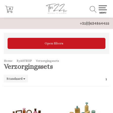
0
0
MENU
+31(0)634864455
Open filters
Home
ByASTRUP
Verzorgingssets
Verzorgingssets
Standaard
1