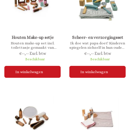
Houten Make-up setje
Scheer- en verzorgingsset
Houten make-up set incl.
Ik doe wat papa doet! Kinderen
toilettasje gemaakt van
spiegelen zichzelf in hun ouders
duurzaam FSC hout.
en imiteren hun vaders en
€--,-- Excl. btw
€--,-- Excl. btw
Adviesleeftijd 3+
moeders in hun rollenspel.
Beschikbaar
Beschikbaar
In winkelwagen
In winkelwagen