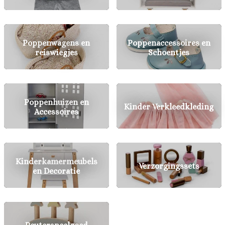
Poppenwagens en
Poppenaccessoires en
reiswiegjes
Schoentjes
Poppenhuizen en
Kinder Verkleedkleding
Accessoires
Kinderkamermeubels
Verzorgingssets
en Decoratie