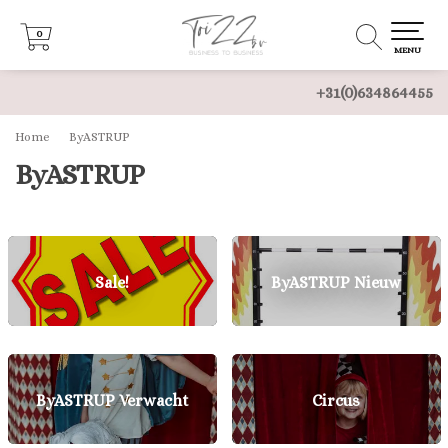
0
0
MENU
+31(0)634864455
Home
ByASTRUP
ByASTRUP
Sale!
ByASTRUP Nieuw
ByASTRUP Verwacht
Circus