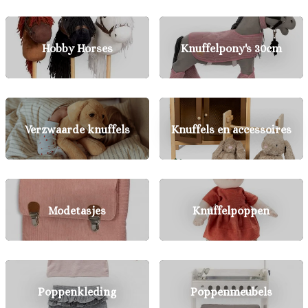
Hobby Horses
Knuffelpony's 30cm
Verzwaarde knuffels
Knuffels en accessoires
Modetasjes
Knuffelpoppen
Poppenkleding
Poppenmeubels