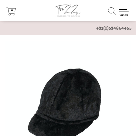
0
0
MENU
+31(0)634864455