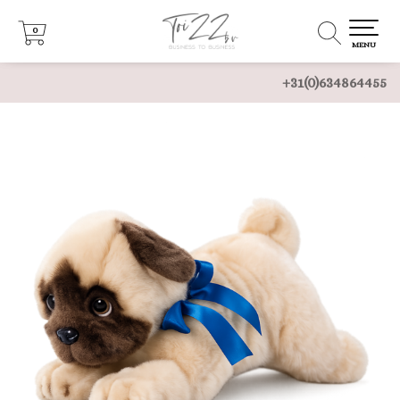
0
0
MENU
+31(0)634864455