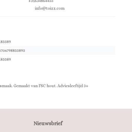
+31634864455
info@toizz.com
185589
5706798855895
185589
nsmaak. Gemaakt van FSC hout. Adviesleeftijd 3+
Nieuwsbrief