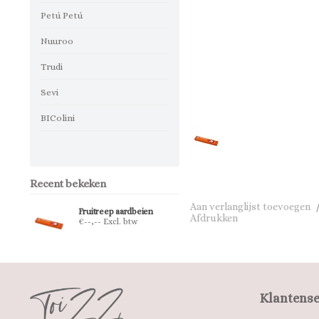
Petú Petú
Nuuroo
Trudi
Sevi
BIColini
Recent bekeken
Aan verlanglijst toevoegen
Fruitreep aardbeien
Afdrukken
€--,-- Excl. btw
Klantense