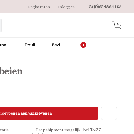
+31(0)634864455
Registreren
|
Inloggen
0
roo
Trudi
Sevi
beien
Toevoegen aan winkelwagen
ratis
Dropshipment mogelijk , bel ToiZZ