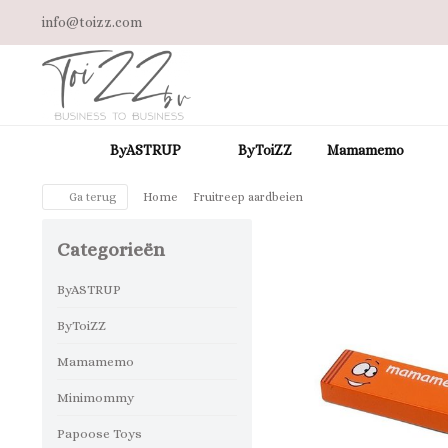
info@toizz.com
ByASTRUP
ByToiZZ
Mamamemo
Ga terug
Home
Fruitreep aardbeien
Categorieën
ByASTRUP
ByToiZZ
Mamamemo
Minimommy
Papoose Toys