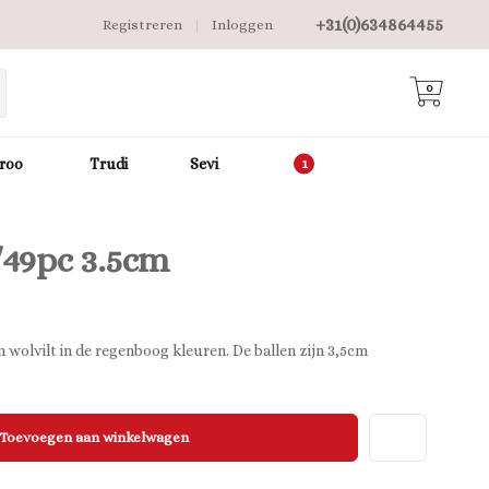
+31(0)634864455
Registreren
|
Inloggen
0
roo
Trudi
Sevi
/49pc 3.5cm
 wolvilt in de regenboog kleuren. De ballen zijn 3,5cm
Toevoegen aan winkelwagen