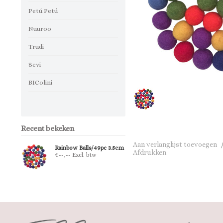
Petú Petú
Nuuroo
Trudi
Sevi
BIColini
Recent bekeken
Aan verlanglijst toevoegen
Rainbow Balls/49pc 3.5cm
Afdrukken
€--,-- Excl. btw