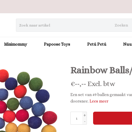
Zoeken
Minimommy
Papoose Toys
Petú Petú
Nuu
Rainbow Balls
€
--,--
Excl. btw
Een set van 49 ballen gemaakt van
doorsnee.
Lees meer
+
-