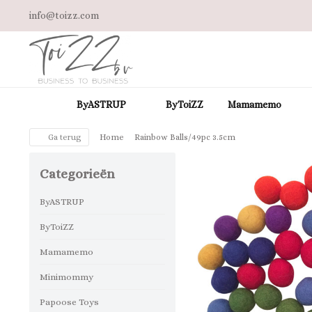
info@toizz.com
ByASTRUP
ByToiZZ
Mamamemo
Ga terug
Home
Rainbow Balls/49pc 3.5cm
Categorieën
ByASTRUP
ByToiZZ
Mamamemo
Minimommy
Papoose Toys