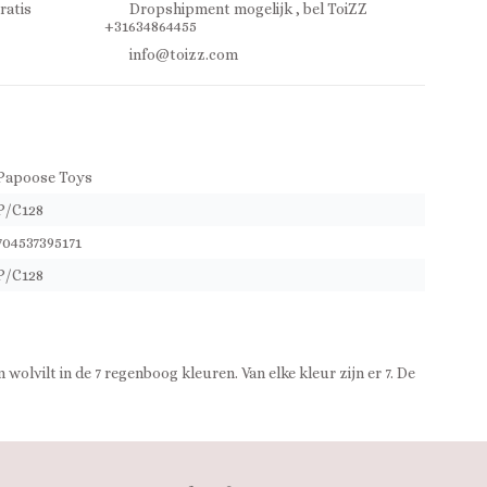
ratis
Dropshipment mogelijk , bel ToiZZ
+31634864455
info@toizz.com
Papoose Toys
P/C128
704537395171
P/C128
wolvilt in de 7 regenboog kleuren. Van elke kleur zijn er 7. De