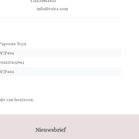
+31634864455
info@toizz.com
Papoose Toys
W/P404
704537402961
W/P404
akt van houtroos.
Nieuwsbrief