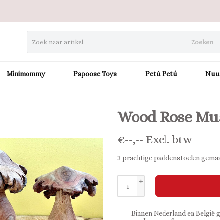
Zoeken
Minimommy
Papoose Toys
Petú Petú
Nuu
Wood Rose Mu
€
--,--
Excl. btw
3 prachtige paddenstoelen gema
+
-
Binnen Nederland en België g