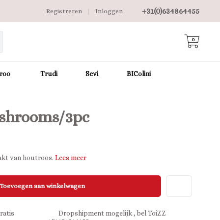
+31(0)634864455
Registreren
|
Inloggen
0
roo
Trudi
Sevi
BIColini
shrooms/3pc
akt van houtroos.
Lees meer
Toevoegen aan winkelwagen
ratis
Dropshipment mogelijk , bel ToiZZ