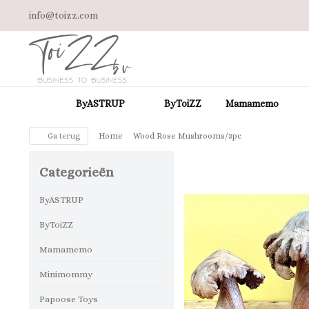
info@toizz.com
ByASTRUP
ByToiZZ
Mamamemo
Ga terug
Home
Wood Rose Mushrooms/3pc
Categorieën
ByASTRUP
ByToiZZ
Mamamemo
Minimommy
Papoose Toys