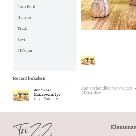
Petú Petú
Nuuroo
Trudi
Sevi
BIColini
Recent bekeken
Aan verlanglijst toevoegen
Wood Rose
Afdrukken
Mushrooms/3pc
€--,-- Excl. btw
Klantense