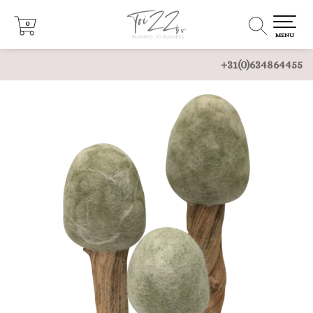
0
0
MENU
+31(0)634864455