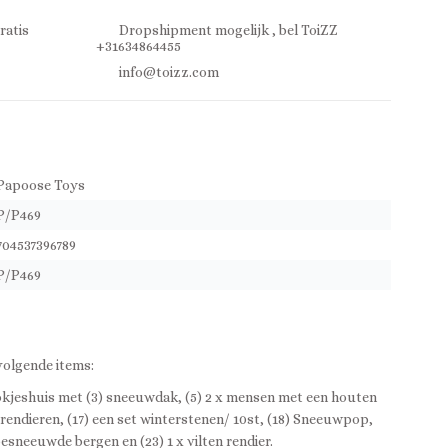
ratis
Dropshipment mogelijk , bel ToiZZ
+31634864455
info@toizz.com
Papoose Toys
P/P469
704537396789
P/P469
volgende items:
okjeshuis met (3) sneeuwdak, (5) 2 x mensen met een houten
n rendieren, (17) een set winterstenen/ 10st, (18) Sneeuwpop,
besneeuwde bergen en (23) 1 x vilten rendier.