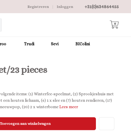
+31(0)634864455
Registreren
|
Inloggen
0
roo
Trudi
Sevi
BIColini
et/23 pieces
volgende items: (1) Winterfee-speelmat, (2) Sprookjeshuis met
 een houten lichaam, (6) 1 x slee en (7) houten rendieren, (17)
) Sneeuwpop, (20) 2 x winterbome
Lees meer
Toevoegen aan winkelwagen