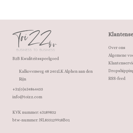
Klantense
Over ons
Algemene vo
B2B Kwaliteitsspeelgoed
Klantenservi
Dropshippin
Kalkovenweg 48 2401LK Alphen aan den
RSS-feed
Rijn
+31(0)634864455
info@toizz.com
KVK nummer: 63189852
btw-nummer: NL855129918B01