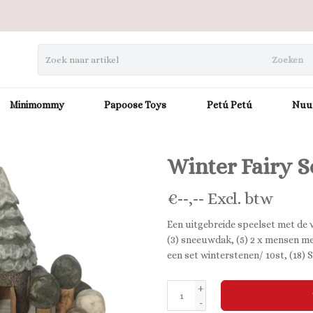
Zoeken
Minimommy
Papoose Toys
Petú Petú
Nuu
Winter Fairy S
€
--,--
Excl. btw
Een uitgebreide speelset met de 
(3) sneeuwdak, (5) 2 x mensen met
een set winterstenen/ 10st, (18
+
-