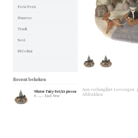
Petú Petú
Nuuroo
Trudi
Sevi
BIColini
Recent bekeken
Aan verlanglijst toevoegen
Winter Fairy Set/23 pieces
Afdrukken
€--,-- Excl. btw