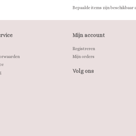
Bepaalde items zijn beschikbaar a
rvice
Mijn account
Registreren
orwaarden
Mijn orders
ce
Volg ons
g