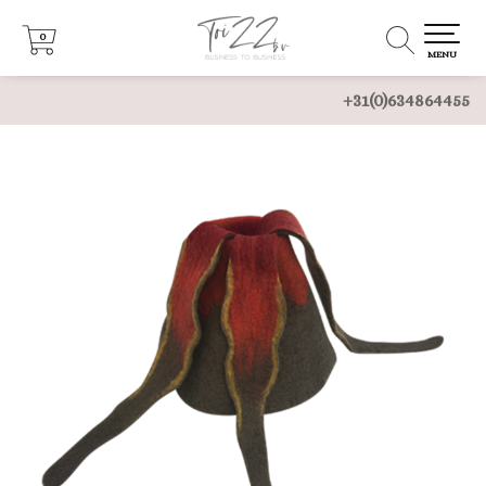
0
0
MENU
+31(0)634864455