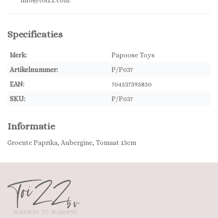
info@toizz.com
Specificaties
Merk:
Papoose Toys
Artikelnummer:
P/P037
EAN:
704537395850
SKU:
P/P037
Informatie
Groente Paprika, Aubergine, Tomaat 13cm