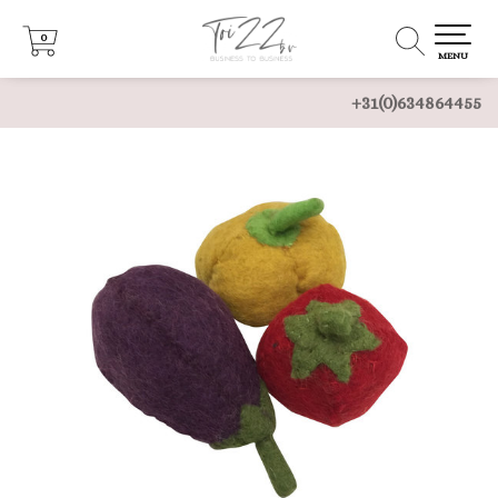
0
0
MENU
+31(0)634864455