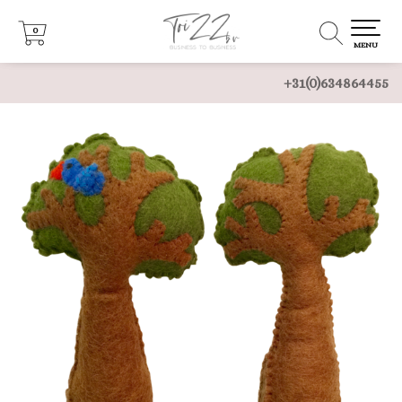
0
0
MENU
+31(0)634864455