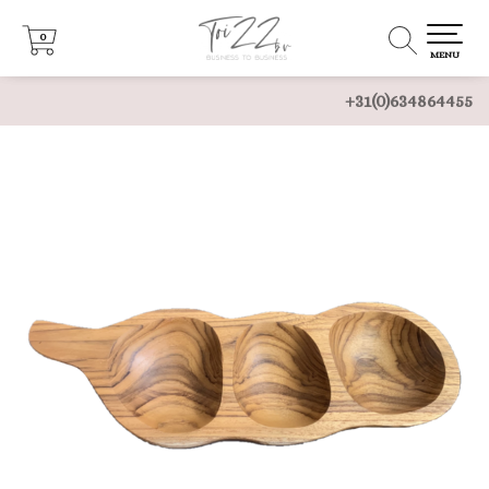
0
0
MENU
+31(0)634864455