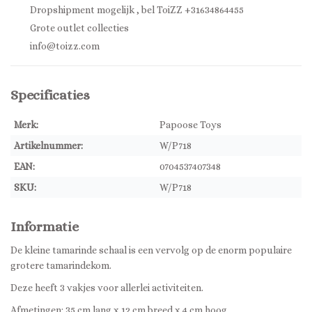
Dropshipment mogelijk , bel ToiZZ +31634864455
Grote outlet collecties
info@toizz.com
Specificaties
Merk:
Papoose Toys
Artikelnummer:
W/P718
EAN:
0704537407348
SKU:
W/P718
Informatie
De kleine tamarinde schaal is een vervolg op de enorm populaire
grotere tamarindekom.
Deze heeft 3 vakjes voor allerlei activiteiten.
Afmetingen: 35 cm lang x 12 cm breed x 4 cm hoog.