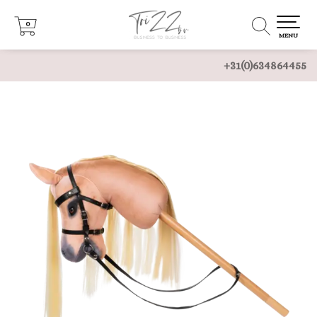
0
0
MENU
+31(0)634864455