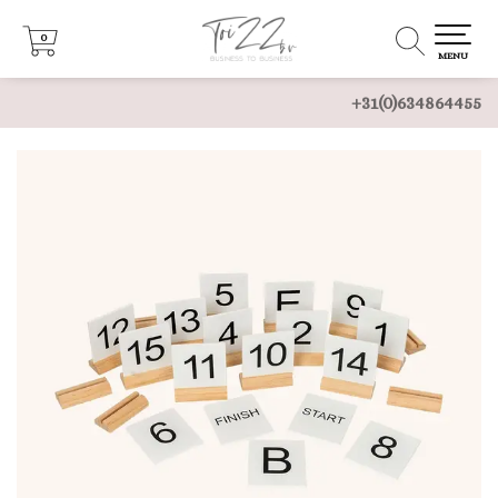
0
0
MENU
+31(0)634864455