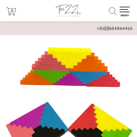
0
0
MENU
+31(0)634864455