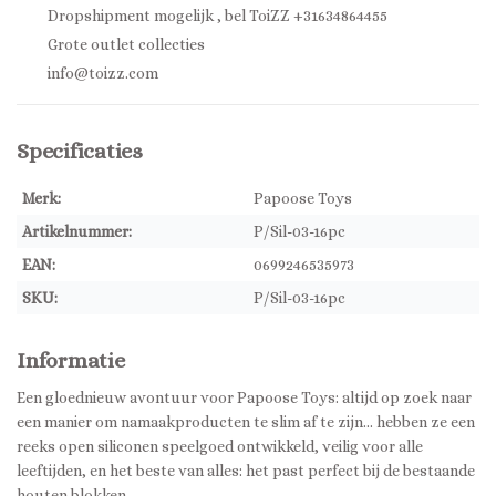
Dropshipment mogelijk , bel ToiZZ +31634864455
Grote outlet collecties
info@toizz.com
Specificaties
Merk:
Papoose Toys
Artikelnummer:
P/Sil-03-16pc
EAN:
0699246535973
SKU:
P/Sil-03-16pc
Informatie
Een gloednieuw avontuur voor Papoose Toys: altijd op zoek naar
een manier om namaakproducten te slim af te zijn... hebben ze een
reeks open siliconen speelgoed ontwikkeld, veilig voor alle
leeftijden, en het beste van alles: het past perfect bij de bestaande
houten blokken.