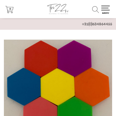
0
0
MENU
+31(0)634864455