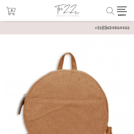
0
0
MENU
+31(0)634864455