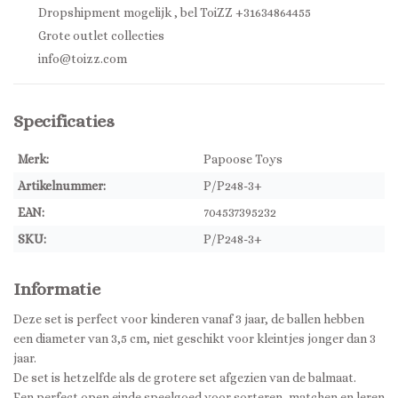
Dropshipment mogelijk , bel ToiZZ +31634864455
Grote outlet collecties
info@toizz.com
Specificaties
Merk:
Papoose Toys
Artikelnummer:
P/P248-3+
EAN:
704537395232
SKU:
P/P248-3+
Informatie
Deze set is perfect voor kinderen vanaf 3 jaar, de ballen hebben
een diameter van 3,5 cm, niet geschikt voor kleintjes jonger dan 3
jaar.
De set is hetzelfde als de grotere set afgezien van de balmaat.
Een perfect open einde speelgoed voor sorteren, matchen en leren