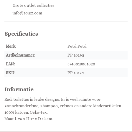
Grote outlet collecties
info@toizz.com
Specificaties
Merk:
Petú Petú
Artikelnummer:
PP 1017-2
EAN:
5740018001020
SKU:
PP 1017-2
Informatie
Radi toilettas in leuke designs. Er is veel ruimte voor
zonnebrandcrème, shampoo, crèmes en andere kinderartikelen.
100% katoen. Oeko-tex.
Maat L 25 x H 17 x D 13 cm.