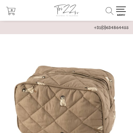
0
0
MENU
+31(0)634864455