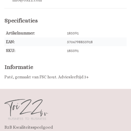
info@toizz.com
Specificaties
Artikelnummer:
185591
EAN:
5706798855918
SKU:
185591
Informatie
Paté, gemaakt van FSC hout. Adviesleeftijd 3+
B2B Kwaliteitsspeelgoed