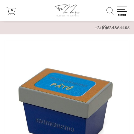
0
0
MENU
+31(0)634864455