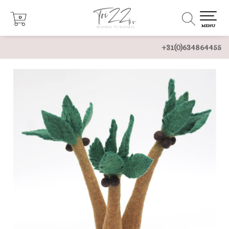
0
0
MENU
+31(0)634864455