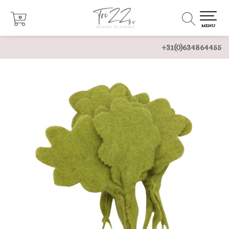
0
0
MENU
+31(0)634864455