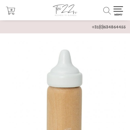
0
0
MENU
+31(0)634864455