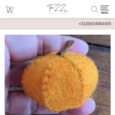
0
0
MENU
+31(0)634864455