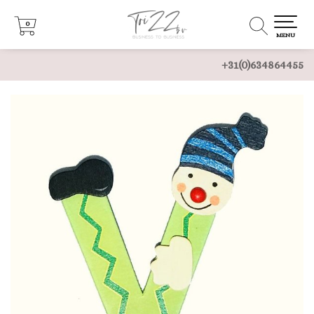
0
0
MENU
+31(0)634864455