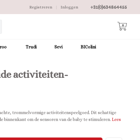
+31(0)634864455
Registreren
|
Inloggen
0
roo
Trudi
Sevi
BIColini
e activiteiten-
zachte, trommelvormige activiteitenspeelgoed. Dit schattige
 de binnenkant om de sensoren van de baby te stimuleren.
Lees