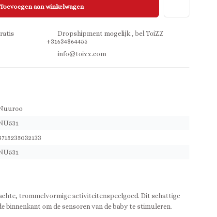
Toevoegen aan winkelwagen
ratis
Dropshipment mogelijk , bel ToiZZ
+31634864455
info@toizz.com
Nuuroo
NU531
5715235032133
NU531
zachte, trommelvormige activiteitenspeelgoed. Dit schattige
 de binnenkant om de sensoren van de baby te stimuleren.