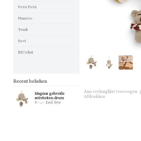
Petú Petú
Nuuroo
Trudi
Sevi
BIColini
Recent bekeken
Aan verlanglijst toevoegen
Magnus gebreide
Afdrukken
activiteiten-drum
€--,-- Excl. btw