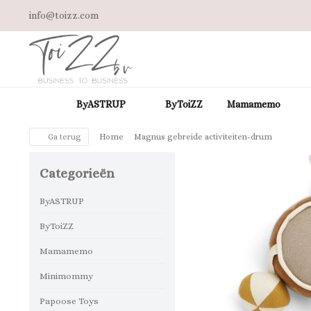
info@toizz.com
ByASTRUP
ByToiZZ
Mamamemo
Ga terug
Home
Magnus gebreide activiteiten-drum
Categorieën
ByASTRUP
ByToiZZ
Mamamemo
Minimommy
Papoose Toys