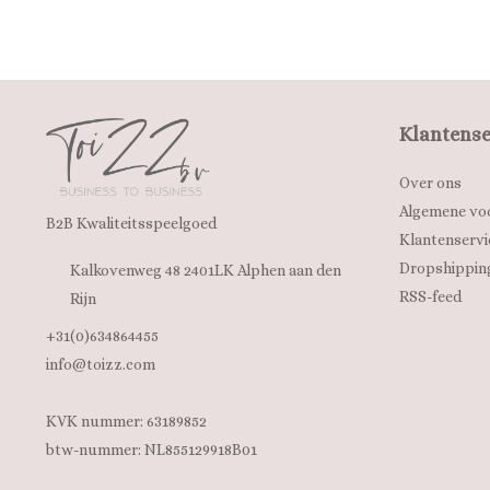
Klantense
Over ons
Algemene vo
B2B Kwaliteitsspeelgoed
Klantenservi
Dropshippin
Kalkovenweg 48 2401LK Alphen aan den
RSS-feed
Rijn
+31(0)634864455
info@toizz.com
KVK nummer: 63189852
btw-nummer: NL855129918B01