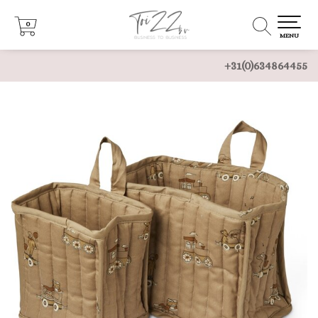
0
0
MENU
+31(0)634864455