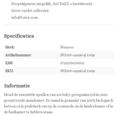
Dropshipment mogelijk , bel ToiZZ +31634864455
Grote outlet collecties
info@toizz.com
Specificaties
Merk:
Nuuroo
Artikelnummer:
NU559-carnival trein
EAN:
5715235034502
SKU:
NU559-carnival trein
Informatie
Houd de essentiële spullen van uw baby georganiseerd in onze
gewatteerde mandenset. De mand is gemaakt van 100% biologisch
katoen en is praktisch om op de commode, in de kinderkamer of in
de badkamer te hebben staan.