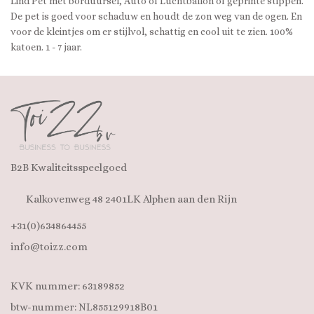
Lind Pet met borduursel, Auto of Luchtballon of geprinte stippen.
De pet is goed voor schaduw en houdt de zon weg van de ogen. En
voor de kleintjes om er stijlvol, schattig en cool uit te zien. 100%
katoen. 1 - 7 jaar.
B2B Kwaliteitsspeelgoed
Kalkovenweg 48 2401LK Alphen aan den Rijn
+31(0)634864455
info@toizz.com
KVK nummer: 63189852
btw-nummer: NL855129918B01