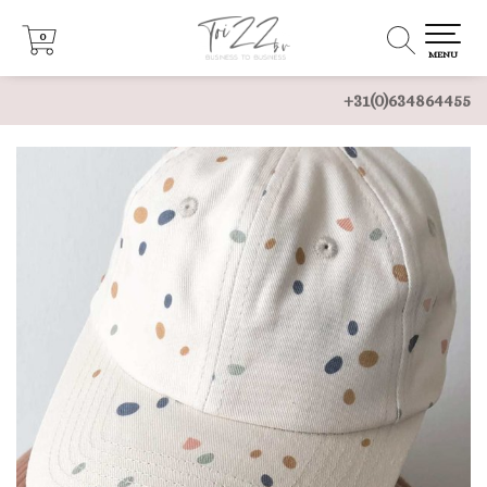
0
0
MENU
+31(0)634864455