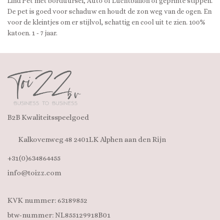
Lind Pet met borduursel, Auto of Luchtballon of geprinte stippen.
De pet is goed voor schaduw en houdt de zon weg van de ogen. En
voor de kleintjes om er stijlvol, schattig en cool uit te zien. 100%
katoen. 1 - 7 jaar.
B2B Kwaliteitsspeelgoed
Kalkovenweg 48 2401LK Alphen aan den Rijn
+31(0)634864455
info@toizz.com
KVK nummer: 63189852
btw-nummer: NL855129918B01