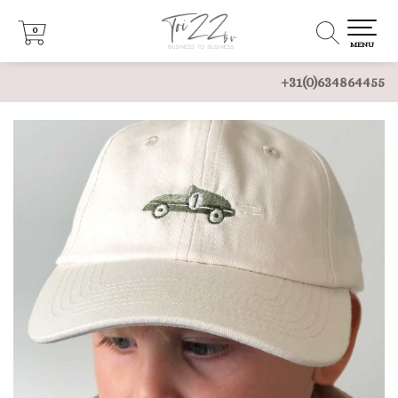
0
0
MENU
+31(0)634864455