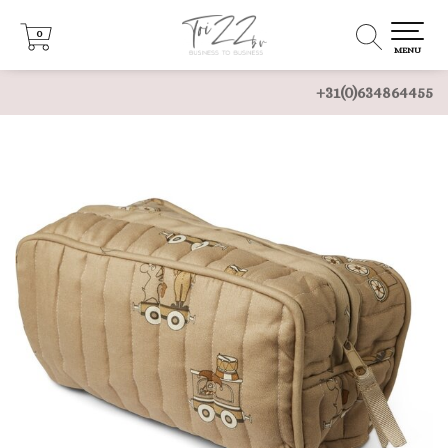
0
0
MENU
+31(0)634864455