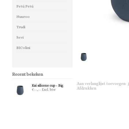
Petú Petú
Nuuroo
Trudi
Sevi
BIColini
Recent bekeken
Aan verlanglijst toevoegen
Kai silicone cup - Big
Afdrukken
€--,-- Excl. btw