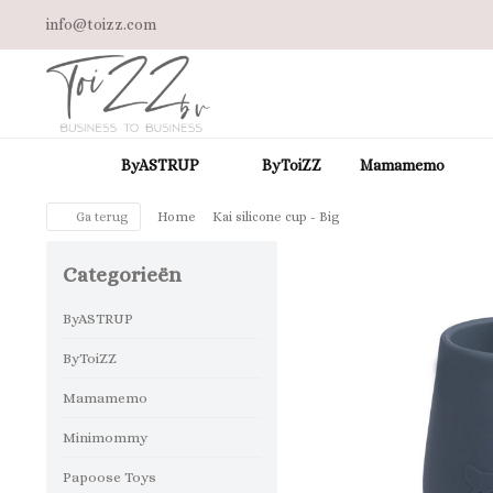
info@toizz.com
ByASTRUP
ByToiZZ
Mamamemo
Ga terug
Home
Kai silicone cup - Big
Categorieën
ByASTRUP
ByToiZZ
Mamamemo
Minimommy
Papoose Toys