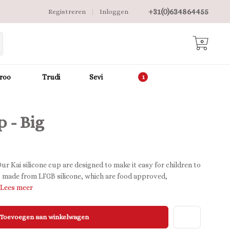
+31(0)634864455
Registreren
|
Inloggen
0
roo
Trudi
Sevi
p - Big
ai silicone cup are designed to make it easy for children to
s made from LFGB silicone, which are food approved,
Lees meer
Toevoegen aan winkelwagen