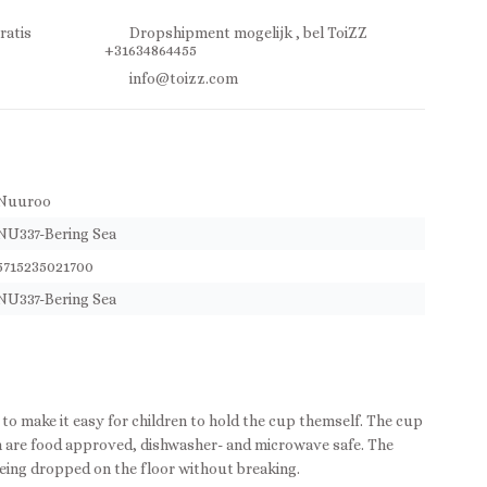
ratis
Dropshipment mogelijk , bel ToiZZ
+31634864455
info@toizz.com
Nuuroo
NU337-Bering Sea
5715235021700
NU337-Bering Sea
 to make it easy for children to hold the cup themself. The cup
h are food approved, dishwasher- and microwave safe. The
 being dropped on the floor without breaking.