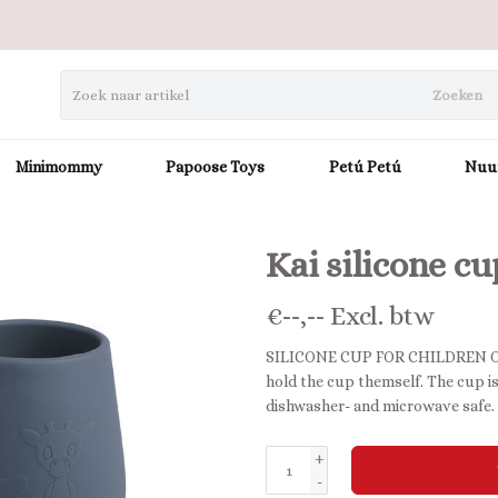
Zoeken
Minimommy
Papoose Toys
Petú Petú
Nuu
Kai silicone cu
€
--,--
Excl. btw
SILICONE CUP FOR CHILDREN Our K
hold the cup themself. The cup i
dishwasher- and microwave safe.
+
-