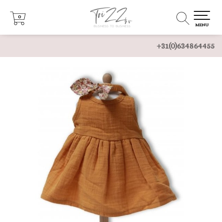
0
0
MENU
+31(0)634864455