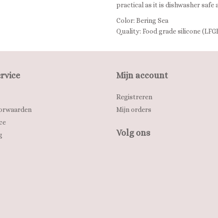
practical as it is dishwasher safe
Color: Bering Sea
Quality: Food grade silicone (LFG
rvice
Mijn account
Registreren
orwaarden
Mijn orders
ce
Volg ons
g