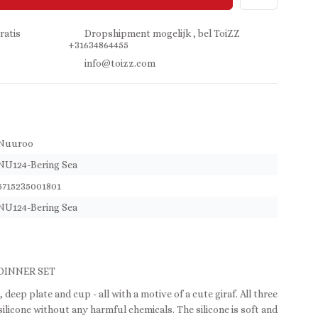
ratis
Dropshipment mogelijk , bel ToiZZ
+31634864455
info@toizz.com
Nuuroo
NU124-Bering Sea
5715235001801
NU124-Bering Sea
 DINNER SET
, deep plate and cup - all with a motive of a cute giraf. All three
silicone without any harmful chemicals. The silicone is soft and