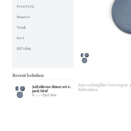
Petú Petú
Nuuroo
Trudi
Sevi
BIColini
Recent bekeken
Aan verlanglijst toevoegen
Judi silicone dinner set 3-
Afdrukken
pack Giraf
€--,-- Excl. btw