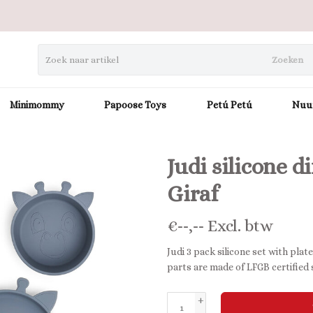
Zoeken
Minimommy
Papoose Toys
Petú Petú
Nuu
Judi silicone d
Giraf
€
--,--
Excl. btw
Judi 3 pack silicone set with plate
parts are made of LFGB certified
+