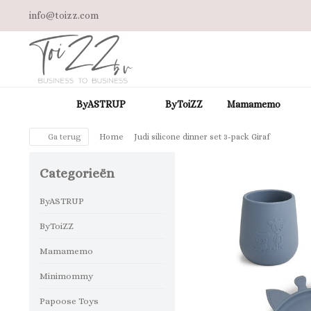
info@toizz.com
ByASTRUP
ByToiZZ
Mamamemo
Ga terug
Home
Judi silicone dinner set 3-pack Giraf
Categorieën
ByASTRUP
ByToiZZ
Mamamemo
Minimommy
Papoose Toys