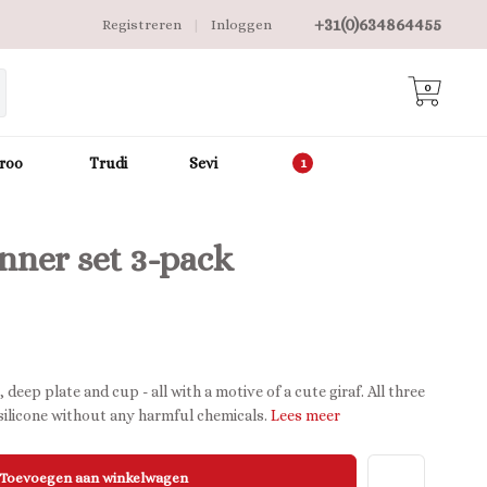
+31(0)634864455
Registreren
|
Inloggen
0
roo
Trudi
Sevi
inner set 3-pack
, deep plate and cup - all with a motive of a cute giraf. All three
 silicone without any harmful chemicals.
Lees meer
Toevoegen aan winkelwagen