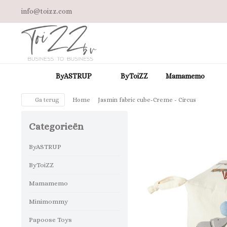
info@toizz.com
ByASTRUP
ByToiZZ
Mamamemo
Ga terug
Home
Jasmin fabric cube-Creme - Circus
Categorieën
ByASTRUP
ByToiZZ
Mamamemo
Minimommy
Papoose Toys