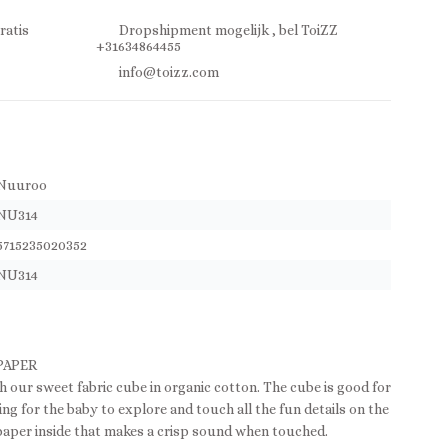
ratis
Dropshipment mogelijk , bel ToiZZ
+31634864455
info@toizz.com
Nuuroo
NU314
5715235020352
NU314
PAPER
 our sweet fabric cube in organic cotton. The cube is good for
iting for the baby to explore and touch all the fun details on the
ng paper inside that makes a crisp sound when touched.