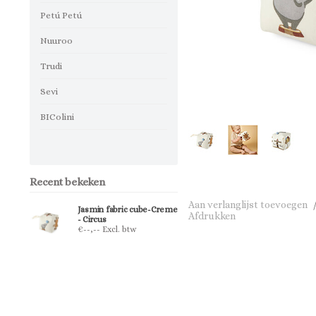
Petú Petú
Nuuroo
Trudi
Sevi
BIColini
Recent bekeken
Aan verlanglijst toevoegen
Jasmin fabric cube-Creme
Afdrukken
- Circus
€--,-- Excl. btw