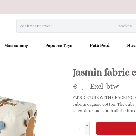
Zoeken
Minimommy
Papoose Toys
Petú Petú
Nuu
Jasmin fabric 
€
--,--
Excl. btw
FABRIC CUBE WITH CRACKING PAPE
cube in organic cotton. The cube i
to explore and touch all the fun d
+
-