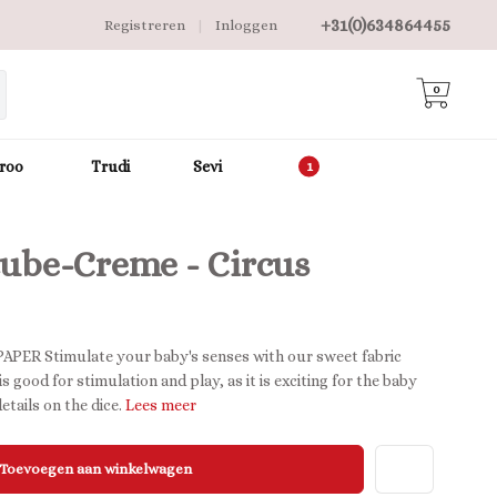
+31(0)634864455
Registreren
|
Inloggen
0
roo
Trudi
Sevi
cube-Creme - Circus
R Stimulate your baby's senses with our sweet fabric
s good for stimulation and play, as it is exciting for the baby
etails on the dice.
Lees meer
Toevoegen aan winkelwagen