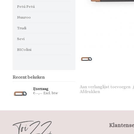
Petú Petú
Nuuroo
Trudi
Sevi
BIColini
Recent bekeken
Aan verlanglijst toevoegen
IJzerzaag
Afdrukken
€--,-- Excl. btw
Klantense