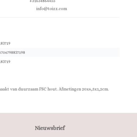
+31634864455
info@toizz.com
183719
5706798837198
183719
maakt van duurzaam FSC hout. Afmetingen 20x6,5x1,2cm.
Nieuwsbrief