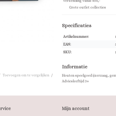
verzending vanaf 400,-
Grote outlet collecties
Specificaties
Artikelnummer:
EAN:
SKU:
Informatie
/
Toevoegen om te vergelijken
/
Houten speelgoed ijzerzaag, ge
Adviesleeftijd 3+
rvice
Mijn account