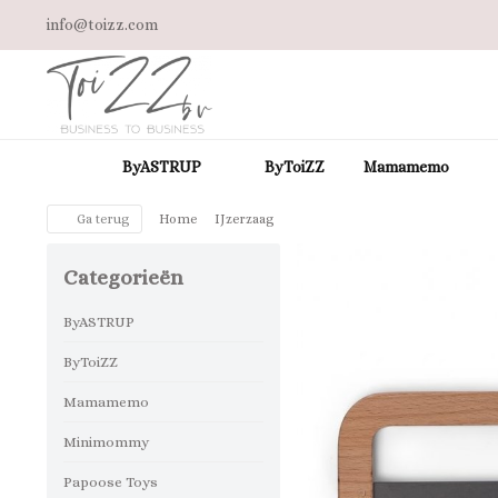
info@toizz.com
ByASTRUP
ByToiZZ
Mamamemo
Ga terug
Home
IJzerzaag
Categorieën
ByASTRUP
ByToiZZ
Mamamemo
Minimommy
Papoose Toys