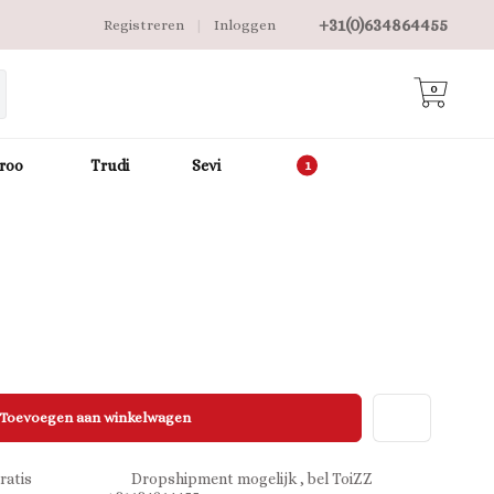
+31(0)634864455
Registreren
|
Inloggen
0
roo
Trudi
Sevi
Toevoegen aan winkelwagen
ratis
Dropshipment mogelijk , bel ToiZZ