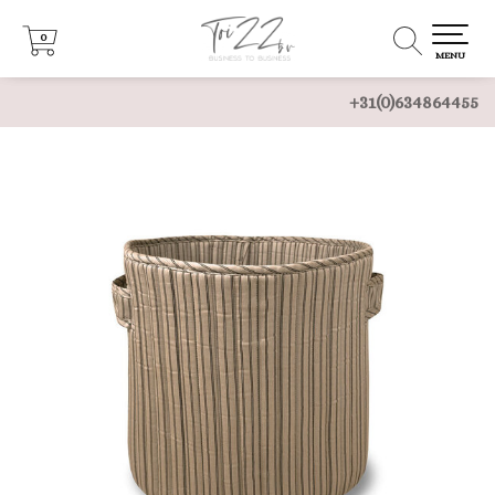
0
0
MENU
+31(0)634864455