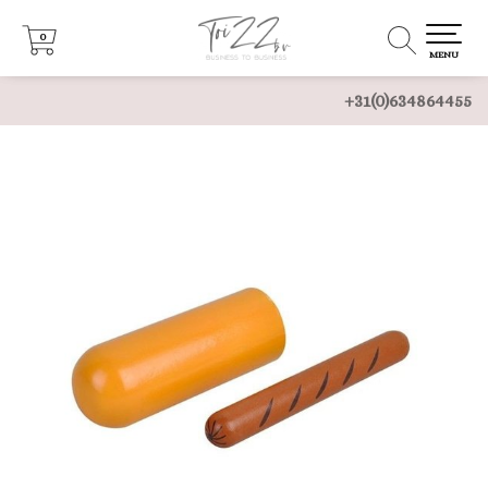
0
0
MENU
+31(0)634864455