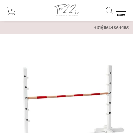
0
0
MENU
+31(0)634864455