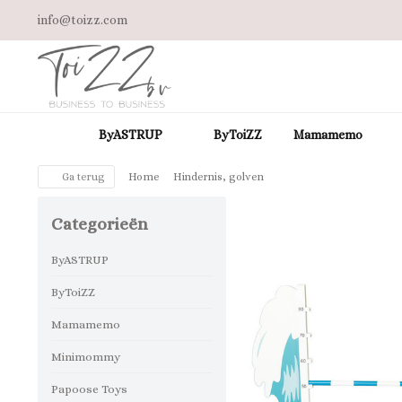
info@toizz.com
ByASTRUP
ByToiZZ
Mamamemo
Ga terug
Home
Hindernis, golven
Categorieën
ByASTRUP
ByToiZZ
Mamamemo
Minimommy
Papoose Toys