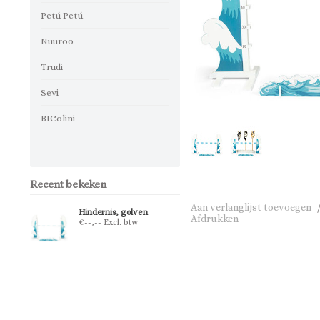
Petú Petú
Nuuroo
Trudi
Sevi
BIColini
Recent bekeken
Aan verlanglijst toevoegen
Hindernis, golven
Afdrukken
€--,-- Excl. btw