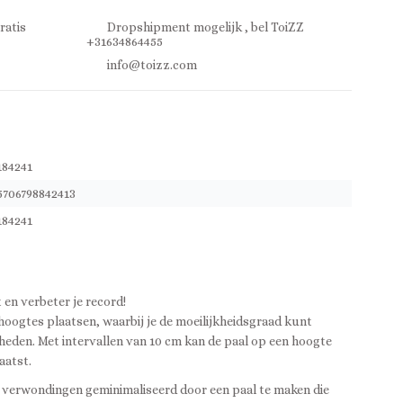
ratis
Dropshipment mogelijk , bel ToiZZ
+31634864455
info@toizz.com
184241
5706798842413
184241
 en verbeter je record!
hoogtes plaatsen, waarbij je de moeilijkheidsgraad kunt
gheden. Met intervallen van 10 cm kan de paal op een hoogte
aatst.
n verwondingen geminimaliseerd door een paal te maken die