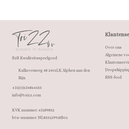
Klantense
Over ons
Algemene vo
B2B Kwaliteitsspeelgoed
Klantenservi
Dropshippin
Kalkovenweg 48 2401LK Alphen aan den
RSS-feed
Rijn
+31(0)634864455
info@toizz.com
KVK nummer: 63189852
btw-nummer: NL855129918B01