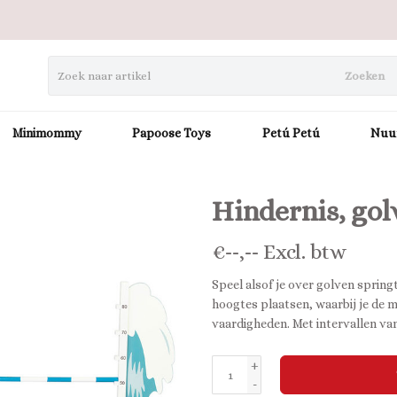
Zoeken
Minimommy
Papoose Toys
Petú Petú
Nuu
Hindernis, gol
€
--,--
Excl. btw
Speel alsof je over golven spring
hoogtes plaatsen, waarbij je de m
vaardigheden. Met intervallen va
+
-