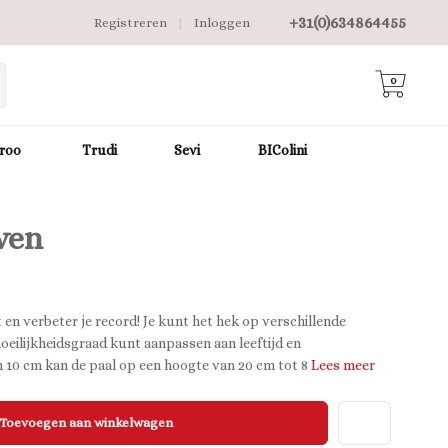
+31(0)634864455
Registreren
|
Inloggen
0
roo
Trudi
Sevi
BIColini
ven
t en verbeter je record! Je kunt het hek op verschillende
oeilijkheidsgraad kunt aanpassen aan leeftijd en
n 10 cm kan de paal op een hoogte van 20 cm tot 8
Lees meer
Toevoegen aan winkelwagen