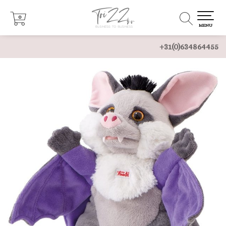
0
0
MENU
+31(0)634864455