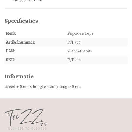
info@toizz.com
Specificaties
Merk:
Papoose Toys
Artikelnummer:
P/P933
EAN:
704537406594
SKU:
P/P933
Informatie
Breedte 8 cm x hoogte 4 cm x lengte 8 cm