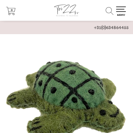
0
0
MENU
+31(0)634864455