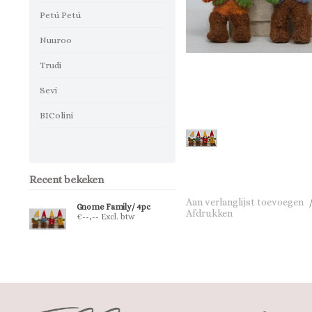
Petú Petú
Nuuroo
Trudi
Sevi
BIColini
Recent bekeken
Aan verlanglijst toevoegen
Gnome Family/ 4pc
Afdrukken
€--,-- Excl. btw