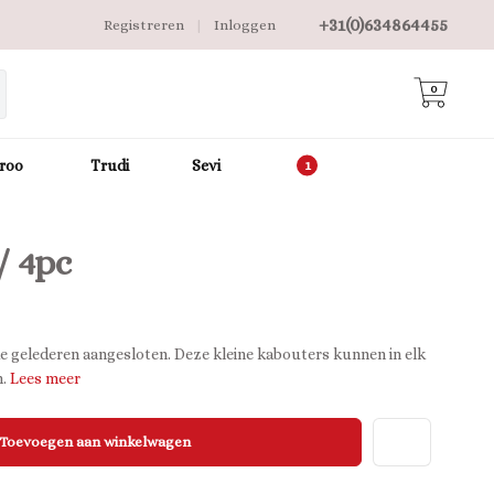
+31(0)634864455
Registreren
|
Inloggen
0
roo
Trudi
Sevi
/ 4pc
 de gelederen aangesloten. Deze kleine kabouters kunnen in elk
n.
Lees meer
Toevoegen aan winkelwagen