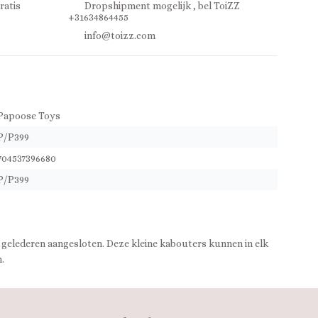
ratis
Dropshipment mogelijk , bel ToiZZ
+31634864455
info@toizz.com
Papoose Toys
P/P399
704537396680
P/P399
de gelederen aangesloten. Deze kleine kabouters kunnen in elk
.