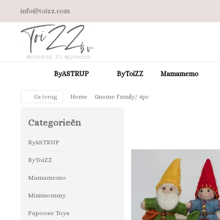
info@toizz.com
ByASTRUP
ByToiZZ
Mamamemo
Ga terug
Home
Gnome Family/ 4pc
Categorieën
ByASTRUP
ByToiZZ
Mamamemo
Minimommy
Papoose Toys