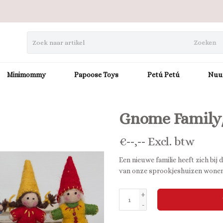
Zoeken
Minimommy
Papoose Toys
Petú Petú
Nuu
Gnome Family
€
--,--
Excl. btw
Een nieuwe familie heeft zich bij
van onze sprookjeshuizen wone
+
-