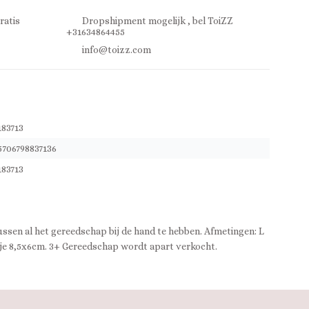
ratis
Dropshipment mogelijk , bel ToiZZ
+31634864455
info@toizz.com
183713
5706798837136
183713
ussen al het gereedschap bij de hand te hebben. Afmetingen: L
e 8,5x6cm. 3+ Gereedschap wordt apart verkocht.