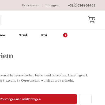
+31(0)634864455
Registreren
|
Inloggen
0
roo
Trudi
Sevi
riem
ssen al het gereedschap bij de hand te hebben. Afmetingen: L
e 8,5x6cm. 3+ Gereedschap wordt apart verkocht.
Toevoegen aan winkelwagen