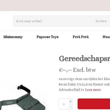
Zoeken
Minimommy
Papoose Toys
Petú Petú
Nuu
Gereedschaps
€
--,--
Excl. btw
en stevige riem om tijden het klu
86cm Zakje 17x11,5cm Hamer zakj
Adviesleeftijd 3+
Lees meer
+
-