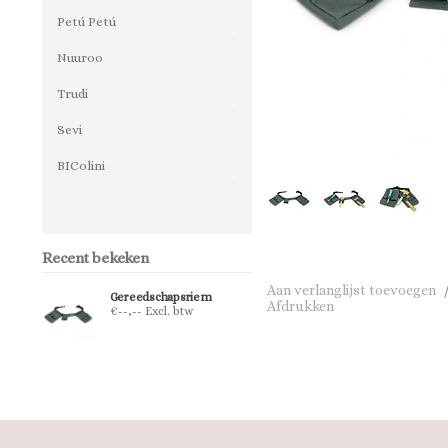
Petú Petú
Nuuroo
Trudi
Sevi
BIColini
Recent bekeken
Aan verlanglijst toevoegen
Gereedschapsriem
Afdrukken
€--,-- Excl. btw