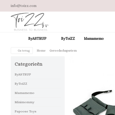
info@toizz.com
ByASTRUP
ByToiZZ
Mamamemo
Ga terug
Home
Gereedschapsriem
Categorieën
ByASTRUP
ByToiZZ
Mamamemo
Minimommy
Papoose Toys