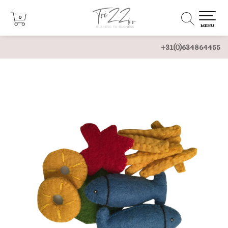
0
0
MENU
+31(0)634864455