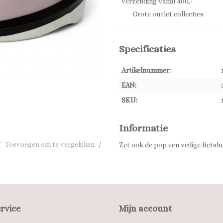
verzending vanaf 400,-
Grote outlet collecties
Specificaties
Artikelnummer:
EAN:
SKU:
Informatie
/
Toevoegen om te vergelijken
/
Zet ook de pop een veilige fietsh
rvice
Mijn account