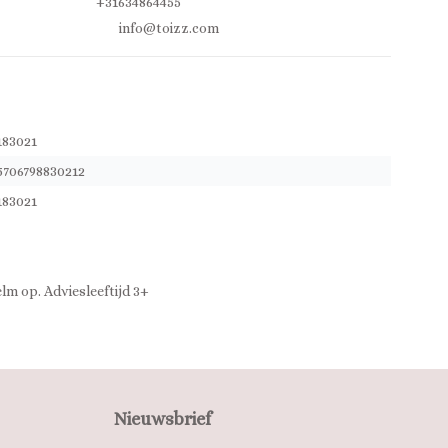
+31634864455
info@toizz.com
183021
5706798830212
183021
elm op. Adviesleeftijd 3+
Nieuwsbrief