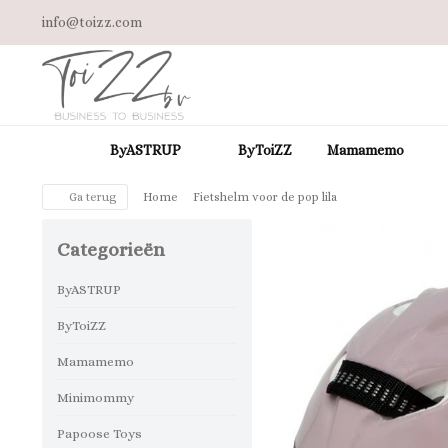
info@toizz.com
ByASTRUP
ByToiZZ
Mamamemo
Ga terug
Home
Fietshelm voor de pop lila
Categorieën
ByASTRUP
ByToiZZ
Mamamemo
Minimommy
Papoose Toys