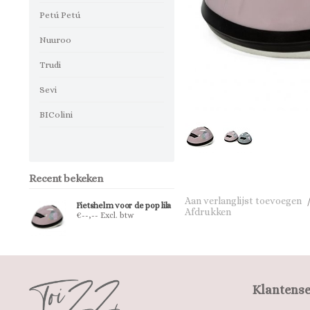
Petú Petú
Nuuroo
Trudi
Sevi
BIColini
Recent bekeken
Aan verlanglijst toevoegen
Fietshelm voor de pop lila
Afdrukken
€--,-- Excl. btw
Klantense