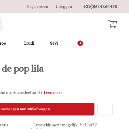
+31(0)634864455
Registreren
|
Inloggen
0
roo
Trudi
Sevi
de pop lila
elm op. Adviesleeftijd 3+
Lees meer
Toevoegen aan winkelwagen
ratis
Dropshipment mogelijk , bel ToiZZ