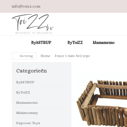
info@toizz.com
ByASTRUP
ByToiZZ
Mamamemo
Ga terug
Home
Fence + Gate Set/10pc
Categorieën
ByASTRUP
ByToiZZ
Mamamemo
Minimommy
Papoose Toys