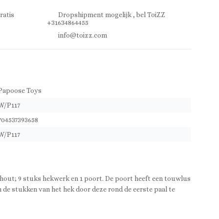
ratis
Dropshipment mogelijk , bel ToiZZ
+31634864455
info@toizz.com
Papoose Toys
W/P117
704537393658
W/P117
fhout; 9 stuks hekwerk en 1 poort. De poort heeft een touwlus
n de stukken van het hek door deze rond de eerste paal te