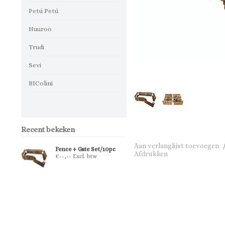
Petú Petú
Nuuroo
Trudi
Sevi
BIColini
Recent bekeken
Aan verlanglijst toevoegen
Fence + Gate Set/10pc
Afdrukken
€--,-- Excl. btw