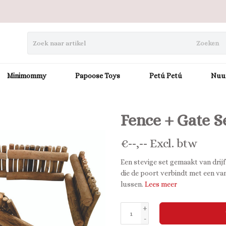
Zoeken
Minimommy
Papoose Toys
Petú Petú
Nuu
Fence + Gate S
€
--,--
Excl. btw
Een stevige set gemaakt van drij
die de poort verbindt met een va
lussen.
Lees meer
+
-