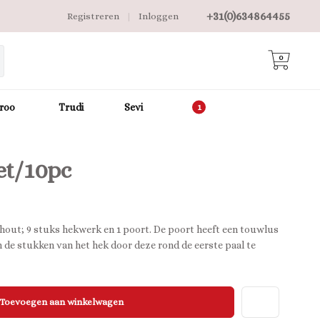
+31(0)634864455
Registreren
|
Inloggen
0
roo
Trudi
Sevi
et/10pc
fhout; 9 stuks hekwerk en 1 poort. De poort heeft een touwlus
n de stukken van het hek door deze rond de eerste paal te
Toevoegen aan winkelwagen