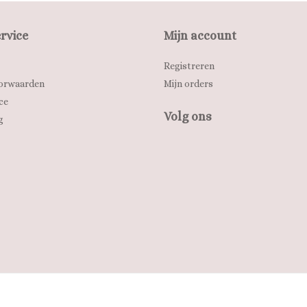
rvice
Mijn account
Registreren
orwaarden
Mijn orders
ce
Volg ons
g