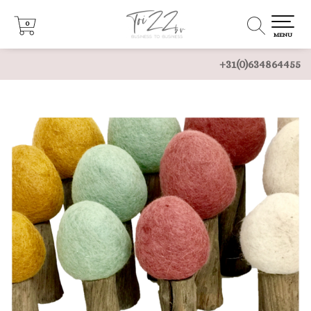
0
0
MENU
+31(0)634864455